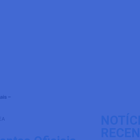
ais –
NOTÍC
RECEN