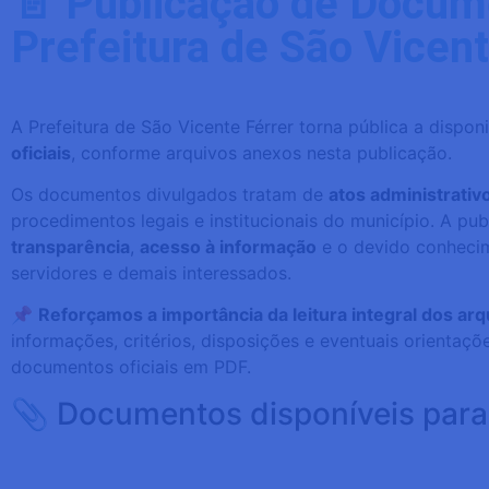
📄 Publicação de Docume
Prefeitura de São Vicent
A Prefeitura de São Vicente Férrer torna pública a dispon
oficiais
, conforme arquivos anexos nesta publicação.
Os documentos divulgados tratam de
atos administrativ
procedimentos legais e institucionais do município. A pu
transparência
,
acesso à informação
e o devido conhecim
servidores e demais interessados.
📌
Reforçamos a importância da leitura integral dos arq
informações, critérios, disposições e eventuais orienta
documentos oficiais em PDF.
📎 Documentos disponíveis para
CamScanner 27-02-2026 16.31