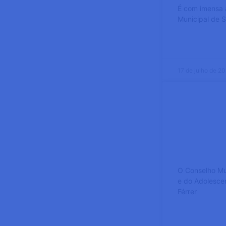
É com imensa a
Municipal de S
SABER MAIS
17 de julho de 2
Eleição 
Conselho
Vicente F
Candidat
O Conselho Mun
e do Adolesce
Férrer
SABER MAIS