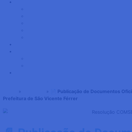
MUNICÍPIO
HISTÓRIA DO MUNICÍPIO
HINO MUNICIPAL
BANDEIRA
BRASÃO
MAPA CULTURAL
Protocolo
Secretarias
Assistência Social
Saúde
DESPESAS
INICIO
»
NOTÍCIAS
»
📄 Publicação de Documentos Ofici
Prefeitura de São Vicente Férrer