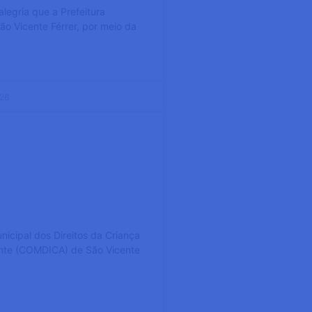
legria que a Prefeitura
ão Vicente Férrer, por meio da
026
Suplementar para
 Tutelar de São
érrer – PE: Veja os
os Aptos
icipal dos Direitos da Criança
nte (COMDICA) de São Vicente