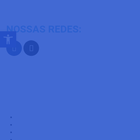
06 de Agosto de 2026
NOSSAS REDES:
Abrir a barra de ferramentas
INICIO
OUVIDORIA
EMPRESAS
TRANSPARÊNCIA