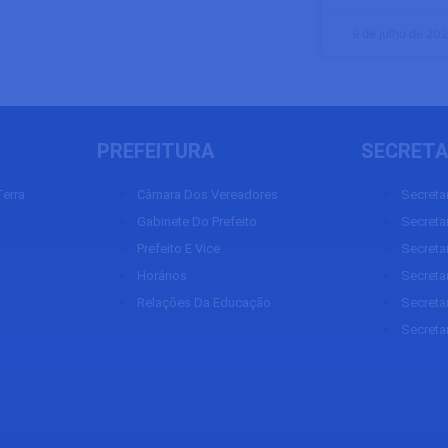
9 de julho de 20
PREFEITURA
SECRETA
erra
Câmara Dos Vereadores
Secreta
Gabinete Do Prefeito
Secretar
Prefeito E Vice
Secreta
Horários
Secretar
Relações Da Educação
Secreta
Secreta