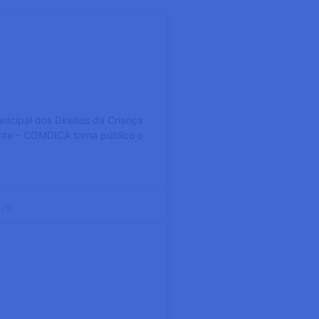
torna público o
 final do Processo
ha Suplementar
icipal dos Direitos da Criança
nte – COMDICA torna público o
026
O FINAL – LEI
LANC EM SÃO
 FÉRRER!