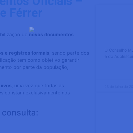
ntos Oficiais –
e Férrer
COMDICA 
resultado
ibilização de
novos documentos
de Escol
O Conselho Mun
os e registros formais
, sendo parte dos
e do Adolesce
blicação tem como objetivo garantir
ento por parte da população,
SABER MAIS
uivos
, uma vez que todas as
23 de julho de 2
ções constam exclusivamente nos
RESULTAD
 consulta:
ALDIR B
VICENTE