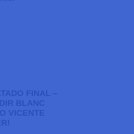
TADO FINAL –
LDIR BLANC
O VICENTE
R!