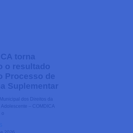
CA torna
o o resultado
do Processo de
a Suplementar
unicipal dos Direitos da
o Adolescente – COMDICA
 o
S
de 2026