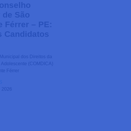
onselho
r de São
e Férrer – PE:
s Candidatos
unicipal dos Direitos da
o Adolescente (COMDICA)
te Férrer
S
e 2026