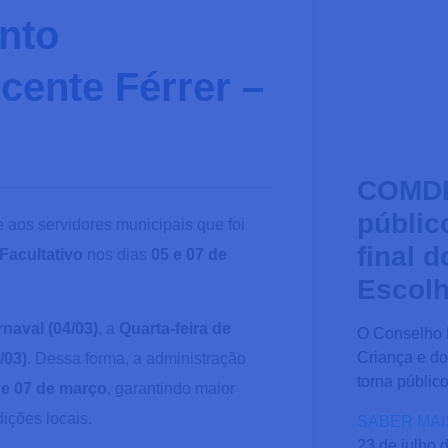
onto
cente Férrer –
COMDI
públic
 aos servidores municipais que foi
final 
Facultativo
nos dias
05 e 07 de
Escolh
naval (04/03)
, a
Quarta-feira de
O Conselho M
Criança e d
/03)
. Dessa forma, a administração
torna público
 e 07 de março
, garantindo maior
ições locais.
SABER MAI
23 de julho 