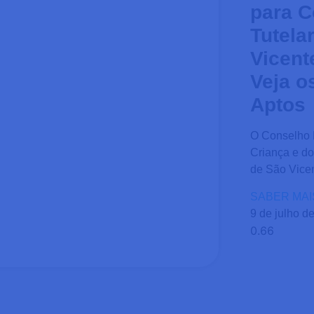
para C
Tutela
Vicent
Veja o
Aptos
O Conselho M
Criança e d
de São Vicen
SABER MAI
9 de julho d