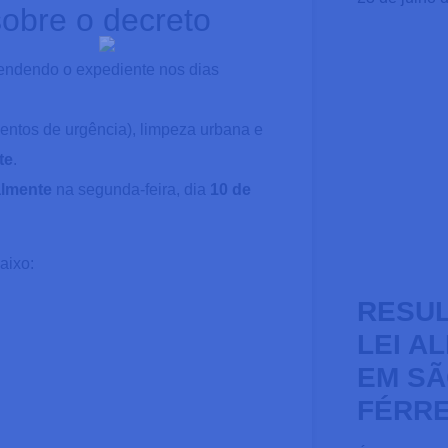
sobre o decreto
endendo o expediente nos dias
entos de urgência), limpeza urbana e
te
.
almente
na segunda-feira, dia
10 de
aixo:
RESUL
LEI A
EM SÃ
FÉRRE