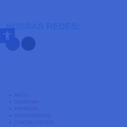
06 de Agosto de 2026
NOSSAS REDES:
Abrir a barra de ferramentas
INICIO
OUVIDORIA
EMPRESAS
TRANSPARÊNCIA
CONTRA CHEQUE