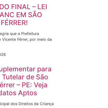
O FINAL – LEI
LANC EM SÃO
 FÉRRER!
gria que a Prefeitura
 Vicente Férrer, por meio da
2026
Suplementar para
 Tutelar de São
érrer – PE: Veja
datos Aptos
cipal dos Direitos da Criança