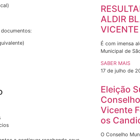
cal)
RESULTAD
ALDIR B
VICENTE
s documentos:
uivalente)
É com imensa ale
Municipal de São
SABER MAIS
17 de julho de 
Eleição 
o
Conselho
Vicente F
s
os Candi
cios
O Conselho Muni