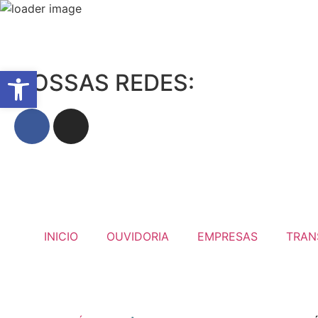
08 de Agosto de 2026
Abrir a barra de ferramentas
NOSSAS REDES:
INICIO
OUVIDORIA
EMPRESAS
TRAN