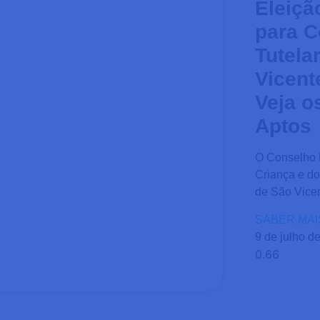
Eleiçã
para C
Tutela
Vicent
Veja o
Aptos
O Conselho M
Criança e d
de São Vicen
SABER MAI
9 de julho d