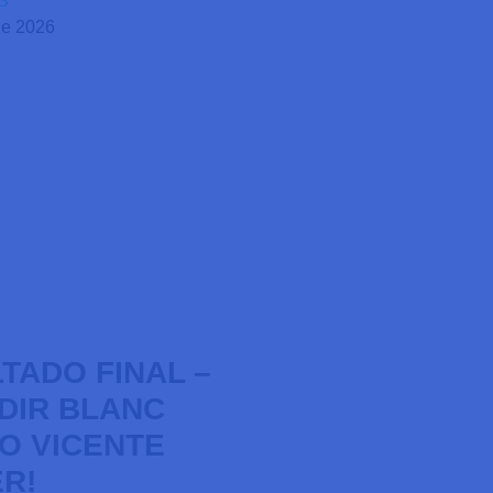
S
de 2026
TADO FINAL –
LDIR BLANC
O VICENTE
R!