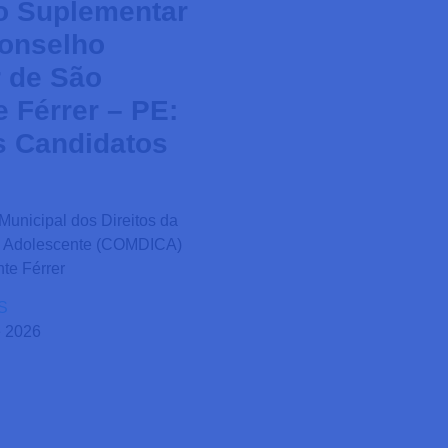
o Suplementar
onselho
r de São
e Férrer – PE:
s Candidatos
unicipal dos Direitos da
o Adolescente (COMDICA)
te Férrer
S
e 2026