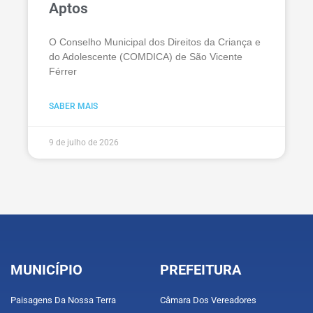
Aptos
O Conselho Municipal dos Direitos da Criança e
do Adolescente (COMDICA) de São Vicente
Férrer
SABER MAIS
9 de julho de 2026
MUNICÍPIO
PREFEITURA
Paisagens Da Nossa Terra
Câmara Dos Vereadores