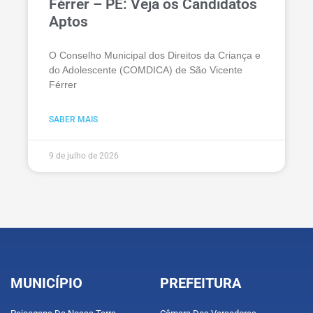
Férrer – PE: Veja os Candidatos
Aptos
O Conselho Municipal dos Direitos da Criança e
do Adolescente (COMDICA) de São Vicente
Férrer
SABER MAIS
9 de julho de 2026
MUNICÍPIO
PREFEITURA