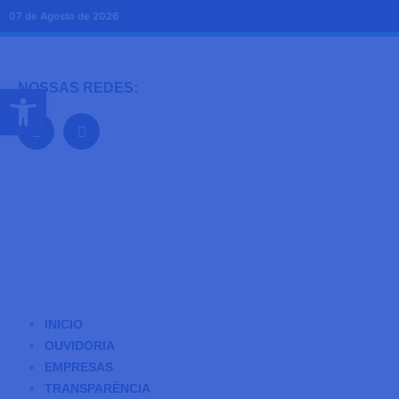
07 de Agosto de 2026
Abrir a barra de ferramentas
NOSSAS REDES:
INICIO
OUVIDORIA
EMPRESAS
TRANSPARÊNCIA