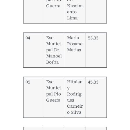
Guerra
Nascim
ento
Lima
04
Esc.
Maria
53,33
Munici
Rosane
pal Dr.
Matias
Manoel
Borba
05
Esc.
Hitalan
45,33
Munici
y
pal Pio
Rodrig
Guerra
ues
Carneir
o Silva