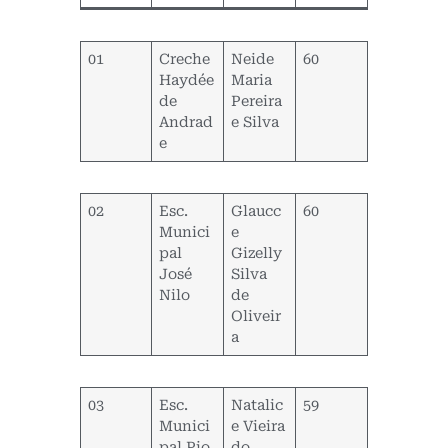
01
Creche
Neide
60
Haydée
Maria
de
Pereira
Andrad
e Silva
e
02
Esc.
Glaucc
60
Munici
e
pal
Gizelly
José
Silva
Nilo
de
Oliveir
a
03
Esc.
Natalic
59
Munici
e Vieira
pal Pio
do