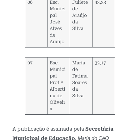
06
Esc.
Juliete
43,33
Munici
de
pal
Araújo
José
da
Alves
Silva
de
Araújo
07
Esc.
Maria
32,17
Munici
de
pal
Fátima
Prof.ª
Soares
Alberti
da
na de
Silva
Oliveir
a
A publicação é assinada pela
Secretária
Municipal de Educação
,
Maria do CéO