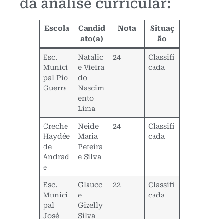
da análise curricular:
Escola
Candid
Nota
Situaç
ato(a)
ão
Esc.
Natalic
24
Classifi
Munici
e Vieira
cada
pal Pio
do
Guerra
Nascim
ento
Lima
Creche
Neide
24
Classifi
Haydée
Maria
cada
de
Pereira
Andrad
e Silva
e
Esc.
Glaucc
22
Classifi
Munici
e
cada
pal
Gizelly
José
Silva