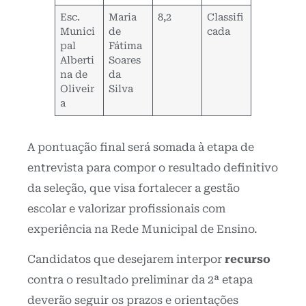
Esc.
Maria
8,2
Classifi
Munici
de
cada
pal
Fátima
Alberti
Soares
na de
da
Oliveir
Silva
a
A pontuação final será somada à etapa de
entrevista para compor o resultado definitivo
da seleção, que visa fortalecer a gestão
escolar e valorizar profissionais com
experiência na Rede Municipal de Ensino.
Candidatos que desejarem interpor
recurso
contra o resultado preliminar da 2ª etapa
deverão seguir os prazos e orientações