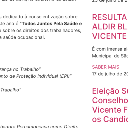
23 de julho de 
RESULTAD
s dedicado à conscientização sobre
ste ano é
“Todos Juntos Pela Saúde e
ALDIR B
e sobre os direitos dos trabalhadores,
VICENTE
 a saúde ocupacional.
É com imensa ale
Municipal de São
SABER MAIS
rança no Trabalho”
17 de julho de 
nto de Proteção Individual (EPI)”
Eleição 
Trabalho”
Conselho
Vicente F
os Candi
alhadora Pernambucana como Direito