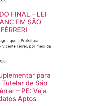
2026
O FINAL – LEI
LANC EM SÃO
 FÉRRER!
gria que a Prefeitura
 Vicente Férrer, por meio da
2026
Suplementar para
 Tutelar de São
érrer – PE: Veja
datos Aptos