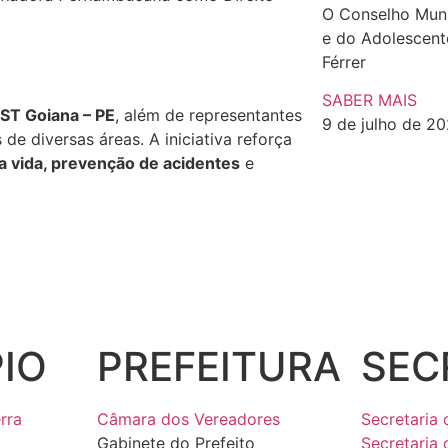
O Conselho Muni
e do Adolescen
Férrer
SABER MAIS
ST Goiana – PE
, além de representantes
9 de julho de 2
 de diversas áreas. A iniciativa reforça
a vida, prevenção de acidentes
e
IO
PREFEITURA
SEC
rra
Câmara dos Vereadores
Secretaria 
Gabinete do Prefeito
Secretaria 