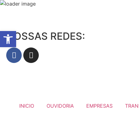
08 de Agosto de 2026
Abrir a barra de ferramentas
NOSSAS REDES:
INICIO
OUVIDORIA
EMPRESAS
TRAN