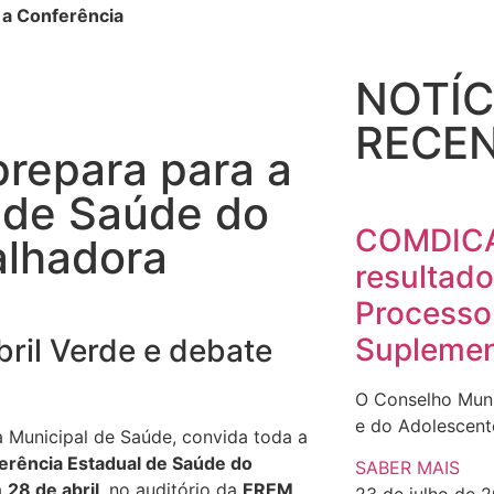
 a Conferência
NOTÍC
RECEN
prepara para a
 de Saúde do
COMDICA 
alhadora
resultado
Processo
Suplemen
ril Verde e debate
O Conselho Muni
e do Adolescent
ia Municipal de Saúde, convida toda a
erência Estadual de Saúde do
SABER MAIS
a
28 de abril
, no auditório da
EREM