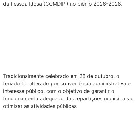
da Pessoa Idosa (COMDIPI) no biênio 2026–2028.
Prefeitura de São Vicente
Férrer divulga nova data
para comemoração do Dia
do Servidor Público
Tradicionalmente celebrado em 28 de outubro, o
feriado foi alterado por conveniência administrativa e
interesse público, com o objetivo de garantir o
funcionamento adequado das repartições municipais e
otimizar as atividades públicas.
COMDIPI divulga resultado
preliminar das entidades